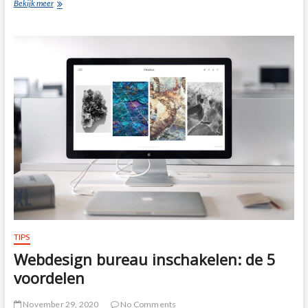
Efficiënt
Bekijk meer
pakketten
versturen
voor
jouw
webshop?
TIPS
Webdesign bureau inschakelen: de 5
voordelen
November 29, 2020
No Comments