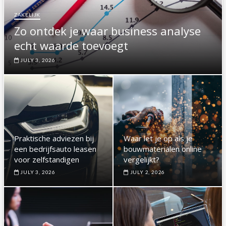
ZAKELIJK
Zo ontdek je waar business analyse
echt waarde toevoegt
JULY 3, 2026
Praktische adviezen bij
Waar let je op als je
een bedrijfsauto leasen
bouwmaterialen online
voor zelfstandigen
vergelijkt?
JULY 3, 2026
JULY 2, 2026