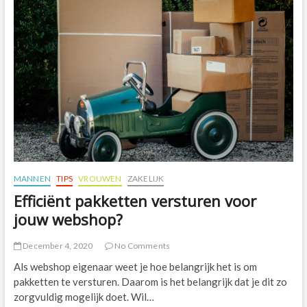
helpt
jou
verder!
MANNEN
TIPS
VROUWEN
ZAKELIJK
Efficiënt pakketten versturen voor
jouw webshop?
December 4, 2020
No Comments
Als webshop eigenaar weet je hoe belangrijk het is om
pakketten te versturen. Daarom is het belangrijk dat je dit zo
zorgvuldig mogelijk doet. Wil…