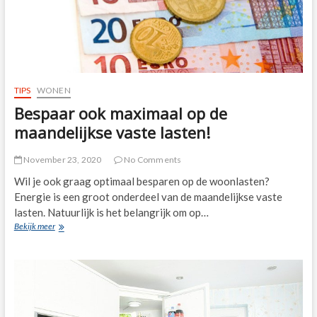
TIPS
WONEN
Bespaar ook maximaal op de
maandelijkse vaste lasten!
November 23, 2020
No Comments
Wil je ook graag optimaal besparen op de woonlasten?
Energie is een groot onderdeel van de maandelijkse vaste
lasten. Natuurlijk is het belangrijk om op…
Bespaar
Bekijk meer
ook
maximaal
op
de
maandelijkse
vaste
lasten!