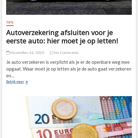
TIPS
Autoverzekering afsluiten voor je
eerste auto: hier moet je op letten!
November 26, 2020
No Comments
Je auto verzekeren is verplicht als je er de openbare weg mee
opgaat. Waar moet je op letten als je de auto gaat verzekeren
en…
Autoverzekering
Bekijk meer
afsluiten
voor
je
eerste
auto:
hier
moet
je
op
letten!