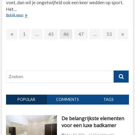
voet, dan wil je ongetwijfeld ook een keer wedden op sport.
Het…
Wedden
Bekijk meer
op
sport
Posts
–
Previous
Page
Page
Page
Page
Page
Next
1
…
45
46
47
…
53
ontdek
page
page
pagination
de
voordelen
Zoeken
POPULAR
COMMENTS
TAGS
De belangrijkste elementen
voor een luxe badkamer
May 10, 2021
47 Comments