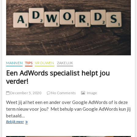
MANNEN
TIPS
VROUWEN
ZAKELIJK
Een AdWords specialist helpt jou
verder!
December 5, 2020
No Comments
Image
Weet jij al het een en ander over Google AdWords of is deze
term nieuw voor jou? Met behulp van Google AdWords kun jij
betaald…
Een
Bekijk meer
AdWords
specialist