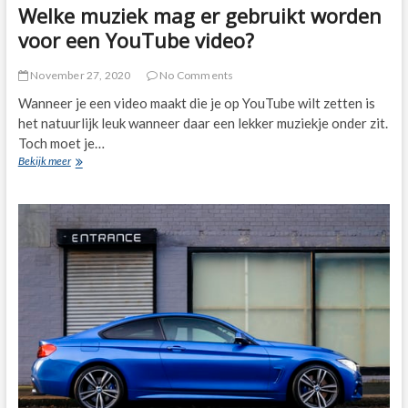
Welke muziek mag er gebruikt worden
voor een YouTube video?
November 27, 2020
No Comments
Wanneer je een video maakt die je op YouTube wilt zetten is
het natuurlijk leuk wanneer daar een lekker muziekje onder zit.
Toch moet je…
Welke
Bekijk meer
muziek
mag
er
gebruikt
worden
voor
een
YouTube
video?