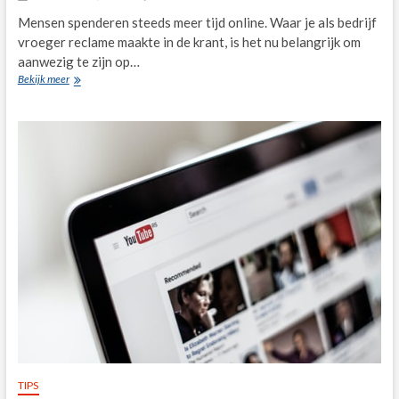
Mensen spenderen steeds meer tijd online. Waar je als bedrijf
vroeger reclame maakte in de krant, is het nu belangrijk om
aanwezig te zijn op…
Webdesign
Bekijk meer
bureau
inschakelen:
de
5
voordelen
TIPS