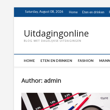
Skip
Saturday, August 08, 2026
Home
Eten en drinken
to
content
Uitdagingonline
BLOG MET DAGELIJKSE UITDAGINGEN
HOME
ETEN EN DRINKEN
FASHION
MANN
Author:
admin