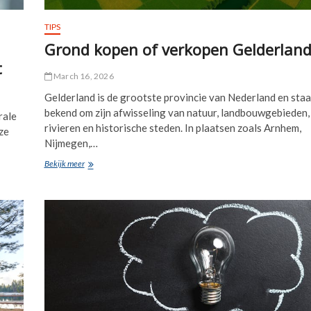
TIPS
Grond kopen of verkopen Gelderlan
t
March 16, 2026
Gelderland is de grootste provincie van Nederland en staa
bekend om zijn afwisseling van natuur, landbouwgebieden,
rale
rivieren en historische steden. In plaatsen zoals Arnhem,
ze
Nijmegen,…
Grond
Bekijk meer
kopen
of
verkopen
Gelderland