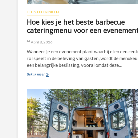
ETEN EN DRINKEN
Hoe kies je het beste barbecue
cateringmenu voor een evenemen
April 8, 2026
Wanneer je een evenement plant waarbij eten een cent
rol speelt in de beleving van gasten, wordt de menukeu
een belangrijke beslissing, vooral omdat deze…
Hoe
Bekijk meer
kies
je
het
beste
barbecue
cateringmenu
voor
een
evenement