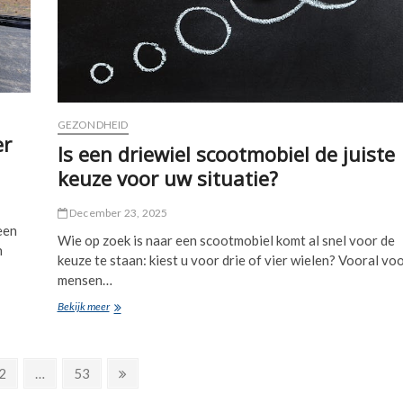
GEZONDHEID
er
Is een driewiel scootmobiel de juiste
keuze voor uw situatie?
December 23, 2025
een
Wie op zoek is naar een scootmobiel komt al snel voor de
n
keuze te staan: kiest u voor drie of vier wielen? Vooral vo
mensen…
Is
Bekijk meer
een
driewiel
scootmobiel
de
Page
Page
Next
2
…
53
juiste
page
keuze