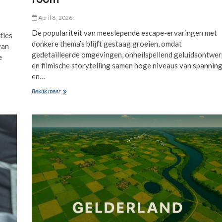
April 8, 2026
De populariteit van meeslepende escape-ervaringen met
ties
donkere thema’s blijft gestaag groeien, omdat
van
gedetailleerde omgevingen, onheilspellend geluidsontwer
e
en filmische storytelling samen hoge niveaus van spannin
en…
Hoe
Bekijk meer
je
angst
overwint
tijdens
een
daguitstap
naar
een
horror
escape
room