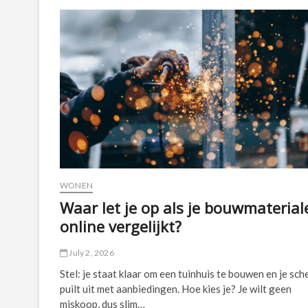
waar
business
analyse
echt
waarde
toevoegt
WONEN
Waar let je op als je bouwmaterial
online vergelijkt?
July 2, 2026
Stel: je staat klaar om een tuinhuis te bouwen en je sc
puilt uit met aanbiedingen. Hoe kies je? Je wilt geen
miskoop, dus slim…