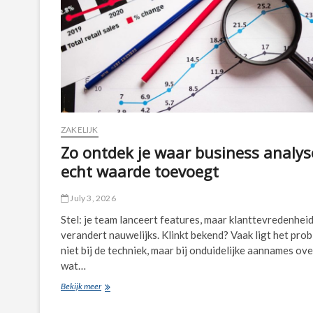
ZAKELIJK
Zo ontdek je waar business analys
echt waarde toevoegt
July 3, 2026
Stel: je team lanceert features, maar klanttevredenhei
verandert nauwelijks. Klinkt bekend? Vaak ligt het pro
niet bij de techniek, maar bij onduidelijke aannames ove
wat…
Zo
Bekijk meer
ontdek
je