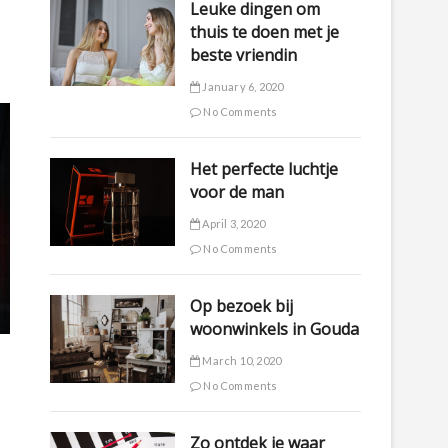
Leuke dingen om
thuis te doen met je
beste vriendin
January 6, 2020
No Comments
Het perfecte luchtje
voor de man
April 3, 2020
No Comments
Op bezoek bij
woonwinkels in Gouda
March 10, 2020
No Comments
Zo ontdek je waar