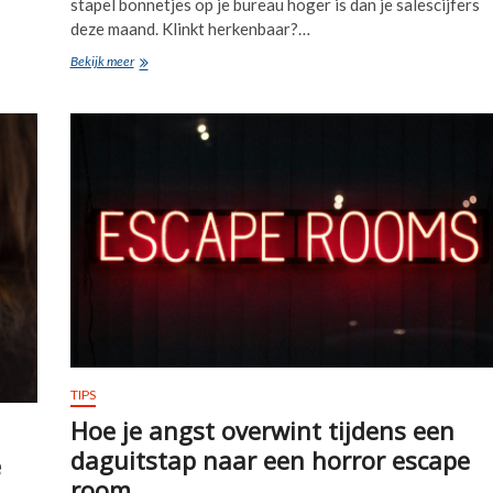
stapel bonnetjes op je bureau hoger is dan je salescijfers
deze maand. Klinkt herkenbaar?…
Hoe
Bekijk meer
je
als
ondernemer
meer
rust
krijgt
in
je
financiële
administratie
TIPS
Hoe je angst overwint tijdens een
daguitstap naar een horror escape
e
room