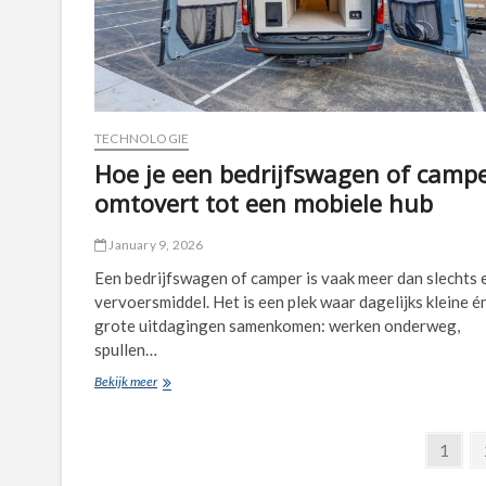
TECHNOLOGIE
Hoe je een bedrijfswagen of camp
omtovert tot een mobiele hub
January 9, 2026
Een bedrijfswagen of camper is vaak meer dan slechts 
vervoersmiddel. Het is een plek waar dagelijks kleine é
grote uitdagingen samenkomen: werken onderweg,
spullen…
Hoe
Bekijk meer
je
een
Posts
bedrijfswagen
Page
1
of
pagination
camper