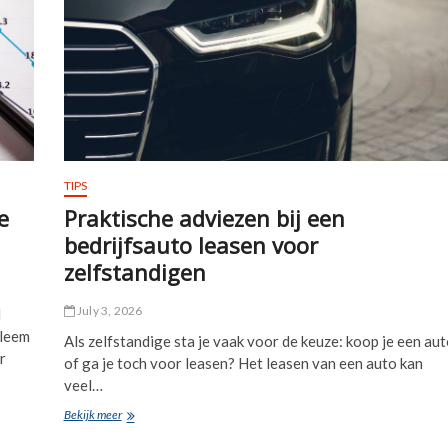
TIPS
e
Praktische adviezen bij een
bedrijfsauto leasen voor
zelfstandigen
July 3, 2026
d
bleem
Als zelfstandige sta je vaak voor de keuze: koop je een aut
r
of ga je toch voor leasen? Het leasen van een auto kan
veel…
Praktische
Bekijk meer
adviezen