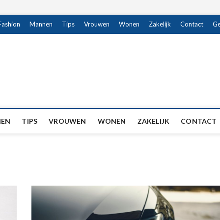
Fashion
Mannen
Tips
Vrouwen
Wonen
Zakelijk
Contact
Ge
EN
TIPS
VROUWEN
WONEN
ZAKELIJK
CONTACT