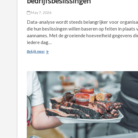
bedrijfsbeslissingen
May 7, 2026
Data-analyse wordt steeds belangrijker voor organisa
die hun beslissingen willen baseren op feiten in plaats 
aannames. Met de groeiende hoeveelheid gegevens di
iedere dag…
Data-
Bekijk meer
analyse:
De
sleutel
tot
betere
bedrijfsbeslissingen