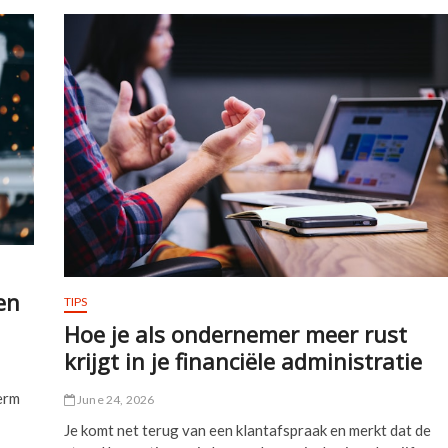
bij
een
bedrijfsauto
leasen
voor
zelfstandigen
en
TIPS
Hoe je als ondernemer meer rust
krijgt in je financiële administratie
herm
June 24, 2026
Je komt net terug van een klantafspraak en merkt dat de