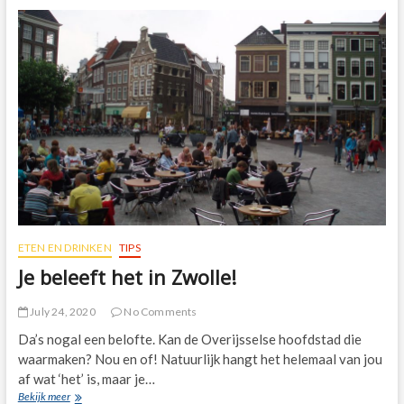
spellen
die
de
laatste
tijd
zijn
uitgebracht?
ETEN EN DRINKEN
TIPS
Je beleeft het in Zwolle!
July 24, 2020
No Comments
Da’s nogal een belofte. Kan de Overijsselse hoofdstad die
waarmaken? Nou en of! Natuurlijk hangt het helemaal van jou
af wat ‘het’ is, maar je…
Je
Bekijk meer