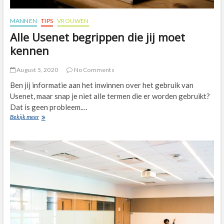
MANNEN
TIPS
VROUWEN
Alle Usenet begrippen die jij moet
kennen
August 5, 2020
No Comments
Ben jij informatie aan het inwinnen over het gebruik van
Usenet, maar snap je niet alle termen die er worden gebruikt?
Dat is geen probleem.…
Alle
Bekijk meer
Usenet
begrippen
die
jij
moet
kennen