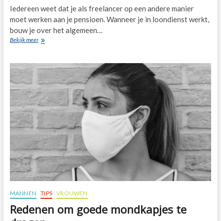
Iedereen weet dat je als freelancer op een andere manier
moet werken aan je pensioen. Wanneer je in loondienst werkt,
bouw je over het algemeen…
Hoe
Bekijk meer
kun
je
pensioen
opbouwen
als
freelancer?
MANNEN
TIPS
VROUWEN
Redenen om goede mondkapjes te