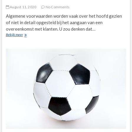
August 11, 2020
No Comments
Algemene voorwaarden worden vaak over het hoofd gezien
of niet in detail opgesteld bij het aangaan van een
overeenkomst met klanten. U zou denken dat…
Het
Bekijk meer
nut
van
algemene
voorwaarden