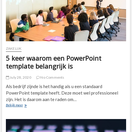
ZAKELIJK
5 keer waarom een PowerPoint
template belangrijk is
July 28, 2020
No Comments
Als bedrijf zijnde is het handig als u een standaard
PowerPoint template heeft. Deze moet wel professioneel
zijn. Het is daarom aan te raden om…
5
Bekijk meer
keer
waarom
een
PowerPoint
template