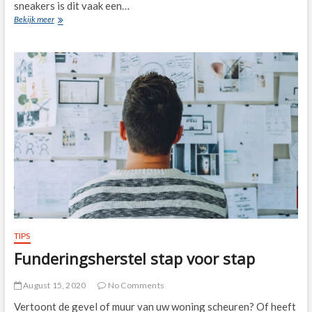
sneakers is dit vaak een…
Het
Bekijk meer
onderhouden
van
schoenen,
hoe
doe
je
dat?
TIPS
Funderingsherstel stap voor stap
August 15, 2020
No Comments
Vertoont de gevel of muur van uw woning scheuren? Of heeft