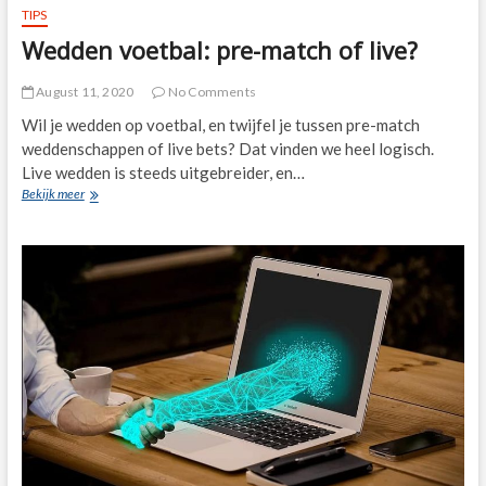
TIPS
Wedden voetbal: pre-match of live?
August 11, 2020
No Comments
Wil je wedden op voetbal, en twijfel je tussen pre-match
weddenschappen of live bets? Dat vinden we heel logisch.
Live wedden is steeds uitgebreider, en…
Wedden
Bekijk meer
voetbal:
pre-
match
of
live?