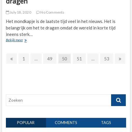
dragen
July 18, 2020
No Comments
Het mondkapje is de laatste tijd veel in het nieuws. Het is
belangrijk om het te dragen omdat de wereld in korte tijd
ineens sterk…
Redenen
Bekijk meer
om
goede
Posts
mondkapjes
Previous
Page
Page
Page
Page
Page
Next
1
…
49
50
51
…
53
te
page
page
pagination
dragen
Zoeken
POPULAR
COMMENTS
TAGS