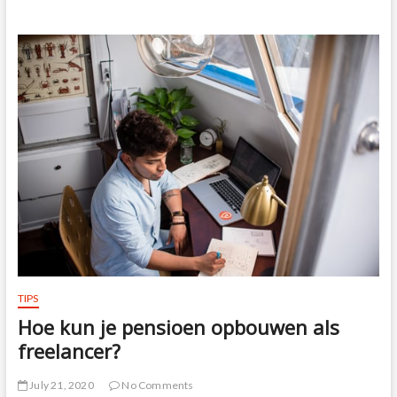
beleeft
het
in
Zwolle!
TIPS
Hoe kun je pensioen opbouwen als
freelancer?
July 21, 2020
No Comments