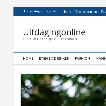
Skip
Friday, August 07, 2026
Home
Eten en drinken
Fas
to
content
Uitdagingonline
BLOG MET DAGELIJKSE UITDAGINGEN
HOME
ETEN EN DRINKEN
FASHION
MANN