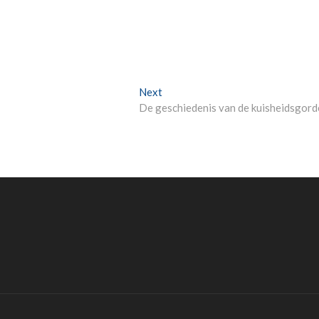
Next
Next
post:
De geschiedenis van de kuisheidsgord