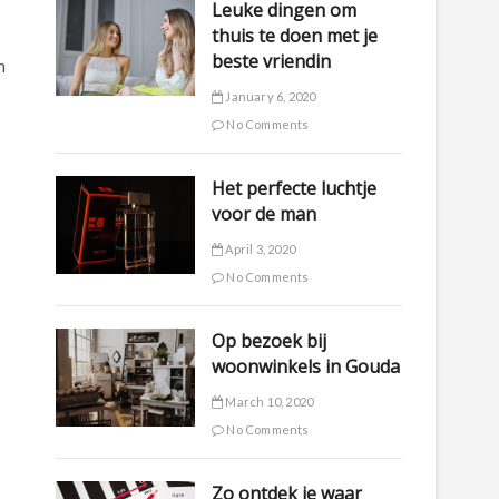
Leuke dingen om
thuis te doen met je
beste vriendin
n
January 6, 2020
No Comments
Het perfecte luchtje
voor de man
April 3, 2020
No Comments
Op bezoek bij
woonwinkels in Gouda
March 10, 2020
No Comments
Zo ontdek je waar