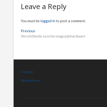
Leave a Reply
You must be
logged in
to post a comment.
Post
Previous
Previous
post:
Verschillende soorten magazijnhardware
navigation
vrienden
Webpartners