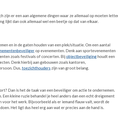
och zijn er een aan algemene dingen waar ze allemaal op moeten lette
g lijkt dan ook allemaal wel een beetje op dat van elkaar.
emen en in de gaten houden van een plek/situatie. Om een aantal
nementenbeveiliger
op evenementen. Denk aan sportevenementen
ten zoals festivals of concerten. Bij
objectbeveiliging
houdt een
jecten. Denk hierbij aan gebouwen zoals kantoren,
ersoon. Dus,
toezichthouders
zijn van groot belang.
oort? Dan is het de taak van een beveiliger om actie te ondernemen.
n. Een kleine ruzie behandel je heel anders dan een echt dreigement
n voor het werk. Bijvoorbeeld als er iemand flauw valt, wordt de
doen. Het ligt dus heel erg aan wat er precies aan de hand is.