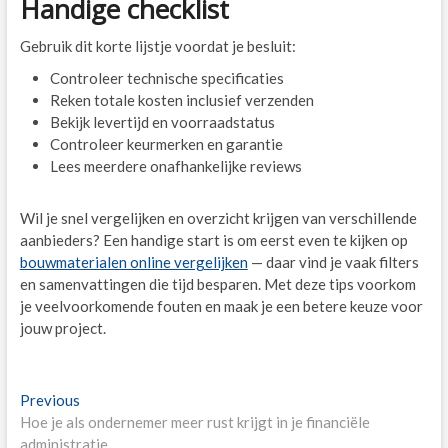
Handige checklist
Gebruik dit korte lijstje voordat je besluit:
Controleer technische specificaties
Reken totale kosten inclusief verzenden
Bekijk levertijd en voorraadstatus
Controleer keurmerken en garantie
Lees meerdere onafhankelijke reviews
Wil je snel vergelijken en overzicht krijgen van verschillende
aanbieders? Een handige start is om eerst even te kijken op
bouwmaterialen online vergelijken
— daar vind je vaak filters
en samenvattingen die tijd besparen. Met deze tips voorkom
je veelvoorkomende fouten en maak je een betere keuze voor
jouw project.
Post
Previous
Previous
post:
Hoe je als ondernemer meer rust krijgt in je financiële
navigation
administratie