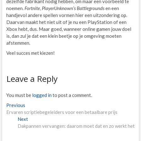
dezelfde fabrikant nodig hebben, om maar een voorbeeld te
noemen.
Fortnite
,
PlayerUnknown’s Battlegrounds
en een
handjevol andere spellen vormen hier een uitzondering op.
Daarvan maakt het niet uit of je nu een PlayStation of een
Xbox hebt, dus. Maar goed, wanneer online gamen jouw doel
is, dan zul je dat een klein beetje op je omgeving moeten
afstemmen.
Veel succes met kiezen!
Leave a Reply
You must be
logged in
to post a comment.
Post
Previous
Previous
post:
Ervaren scriptiebegeleiders voor een betaalbare prijs
navigation
Next
Next
post:
Dakpannen vervangen: daarom moet dat en zo werkt het