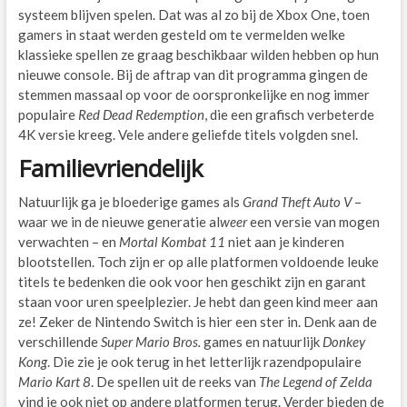
systeem blijven spelen. Dat was al zo bij de Xbox One, toen
gamers in staat werden gesteld om te vermelden welke
klassieke spellen ze graag beschikbaar wilden hebben op hun
nieuwe console. Bij de aftrap van dit programma gingen de
stemmen massaal op voor de oorspronkelijke en nog immer
populaire
Red Dead Redemption
, die een grafisch verbeterde
4K versie kreeg. Vele andere geliefde titels volgden snel.
Familievriendelijk
Natuurlijk ga je bloederige games als
Grand Theft Auto V
–
waar we in de nieuwe generatie al
weer
een versie van mogen
verwachten – en
Mortal Kombat 11
niet aan je kinderen
blootstellen. Toch zijn er op alle platformen voldoende leuke
titels te bedenken die ook voor hen geschikt zijn en garant
staan voor uren speelplezier. Je hebt dan geen kind meer aan
ze! Zeker de Nintendo Switch is hier een ster in. Denk aan de
verschillende
Super Mario Bros.
games en natuurlijk
Donkey
Kong
. Die zie je ook terug in het letterlijk razendpopulaire
Mario Kart 8
. De spellen uit de reeks van
The Legend of Zelda
vind je ook niet op andere platformen terug. Verder bieden de