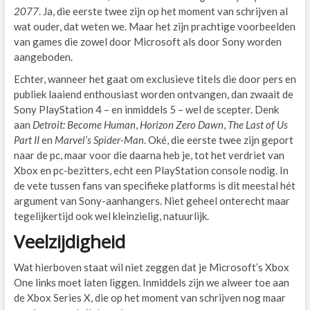
2077
. Ja, die eerste twee zijn op het moment van schrijven al
wat ouder, dat weten we. Maar het zijn prachtige voorbeelden
van games die zowel door Microsoft als door Sony worden
aangeboden.
Echter, wanneer het gaat om exclusieve titels die door pers en
publiek laaiend enthousiast worden ontvangen, dan zwaait de
Sony PlayStation 4 – en inmiddels 5 – wel de scepter. Denk
aan
Detroit: Become Human
,
Horizon Zero Dawn
,
The Last of Us
Part II
en
Marvel’s Spider-Man
. Oké, die eerste twee zijn geport
naar de pc, maar voor die daarna heb je, tot het verdriet van
Xbox en pc-bezitters, echt een PlayStation console nodig. In
de vete tussen fans van specifieke platforms is dit meestal hét
argument van Sony-aanhangers. Niet geheel onterecht maar
tegelijkertijd ook wel kleinzielig, natuurlijk.
Veelzijdigheid
Wat hierboven staat wil niet zeggen dat je Microsoft’s Xbox
One links moet laten liggen. Inmiddels zijn we alweer toe aan
de Xbox Series X, die op het moment van schrijven nog maar