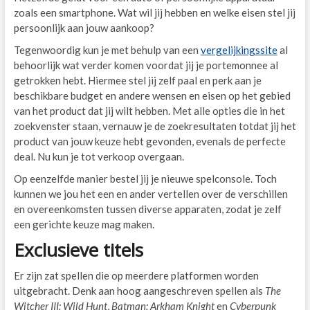
zoals een smartphone. Wat wil jij hebben en welke eisen stel jij
persoonlijk aan jouw aankoop?
Tegenwoordig kun je met behulp van een
vergelijkingssite
al
behoorlijk wat verder komen voordat jij je portemonnee al
getrokken hebt. Hiermee stel jij zelf paal en perk aan je
beschikbare budget en andere wensen en eisen op het gebied
van het product dat jij wilt hebben. Met alle opties die in het
zoekvenster staan, vernauw je de zoekresultaten totdat jij het
product van jouw keuze hebt gevonden, evenals de perfecte
deal. Nu kun je tot verkoop overgaan.
Op eenzelfde manier bestel jij je nieuwe spelconsole. Toch
kunnen we jou het een en ander vertellen over de verschillen
en overeenkomsten tussen diverse apparaten, zodat je zelf
een gerichte keuze mag maken.
Exclusieve titels
Er zijn zat spellen die op meerdere platformen worden
uitgebracht. Denk aan hoog aangeschreven spellen als
The
Witcher III: Wild Hunt
,
Batman: Arkham Knight
en
Cyberpunk