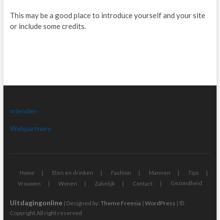
This may be a good place to introduce yourself and your site
or include some credits.
vrienden
Webpartners
Home
Eten en drinken
Fashion
Mannen
Tips
Gezondheid
Vrouwen
Wonen
Zakelijk
Contact
Uitdagingonline
| Designed by:
Theme Freesia
|
WordPress
| ©
Copyright All right reserved