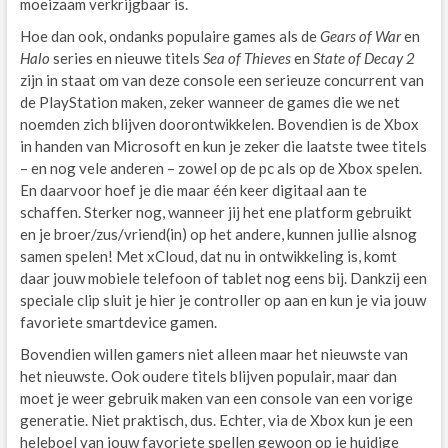
moeizaam verkrijgbaar is.
Hoe dan ook, ondanks populaire games als de
Gears of War
en
Halo
series en nieuwe titels
Sea of Thieves
en
State of Decay 2
zijn in staat om van deze console een serieuze concurrent van
de PlayStation maken, zeker wanneer de games die we net
noemden zich blijven doorontwikkelen. Bovendien is de Xbox
in handen van Microsoft en kun je zeker die laatste twee titels
– en nog vele anderen – zowel op de pc als op de Xbox spelen.
En daarvoor hoef je die maar één keer digitaal aan te
schaffen. Sterker nog, wanneer jij het ene platform gebruikt
en je broer/zus/vriend(in) op het andere, kunnen jullie alsnog
samen spelen! Met xCloud, dat nu in ontwikkeling is, komt
daar jouw mobiele telefoon of tablet nog eens bij. Dankzij een
speciale clip sluit je hier je controller op aan en kun je via jouw
favoriete smartdevice gamen.
Bovendien willen gamers niet alleen maar het nieuwste van
het nieuwste. Ook oudere titels blijven populair, maar dan
moet je weer gebruik maken van een console van een vorige
generatie. Niet praktisch, dus. Echter, via de Xbox kun je een
heleboel van jouw favoriete spellen gewoon op je huidige