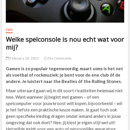
TIPS
Welke spelconsole is nou echt wat voor
mij?
February 10, 2021
No Comments
Gamen is zo populair tegenwoordig, maart soms is het net
als voetbal of rockmuziek: je bent voor de ene club óf de
andere. Je luistert naar the Beatles óf the Rolling Stones.
Maar uiteraard gaan wij in dit soort rivaliteiten helemaal niet
mee. Want wanneer jij begint met gamen – of een
spelcomputer voor jouw kroost wilt kopen, bijvoorbeeld – wil
je het liefste een praktische keuze maken. Je gaat toch ook
geen specifieke kleding dragen omdat iemand anders in jouw
omgeving dat ook doet? Nee, jij kiest je eigen stijl wel uit!
Hetzelfde geldt voor een auto of persoonlijke apparatuur