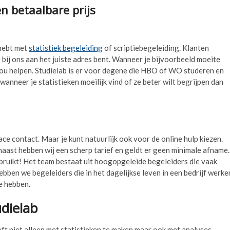
en betaalbare prijs
 hebt met
statistiek begeleiding
of scriptiebegeleiding. Klanten
 bij ons aan het juiste adres bent. Wanneer je bijvoorbeeld moeite
 jou helpen. Studielab is er voor degene die HBO of WO studeren en
wanneer je statistieken moeilijk vind of ze beter wilt begrijpen dan
ce contact. Maar je kunt natuurlijk ook voor de online hulp kiezen.
aast hebben wij een scherp tarief en geldt er geen minimale afname.
gebruikt! Het team bestaat uit hoogopgeleide begeleiders die vaak
bben we begeleiders die in het dagelijkse leven in een bedrijf werke
e hebben.
udielab
eft niet alleen met statistieken te maken maar ook met analyses.