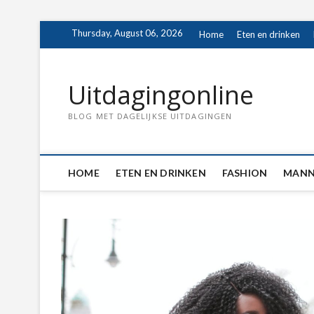
Skip
Thursday, August 06, 2026
Home
Eten en drinken
to
content
Uitdagingonline
BLOG MET DAGELIJKSE UITDAGINGEN
HOME
ETEN EN DRINKEN
FASHION
MANN