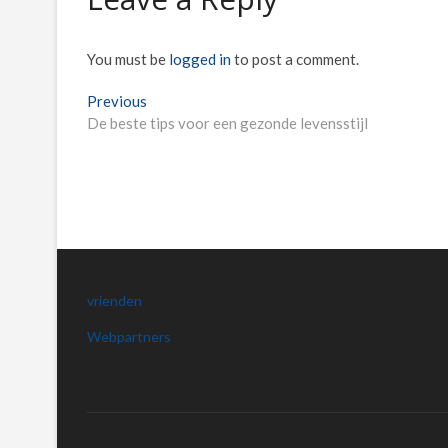
You must be
logged in
to post a comment.
Post
Previous
Previous
post:
De beste tips voor een gezonde levensstijl
navigation
vrienden
Webpartners