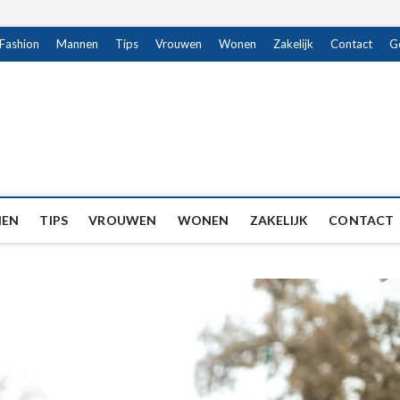
Fashion
Mannen
Tips
Vrouwen
Wonen
Zakelijk
Contact
G
EN
TIPS
VROUWEN
WONEN
ZAKELIJK
CONTACT