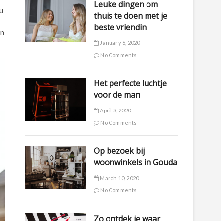
Leuke dingen om
ou
thuis te doen met je
beste vriendin
an
January 6, 2020
No Comments
Het perfecte luchtje
voor de man
April 3, 2020
No Comments
Op bezoek bij
woonwinkels in Gouda
March 10, 2020
No Comments
Zo ontdek je waar