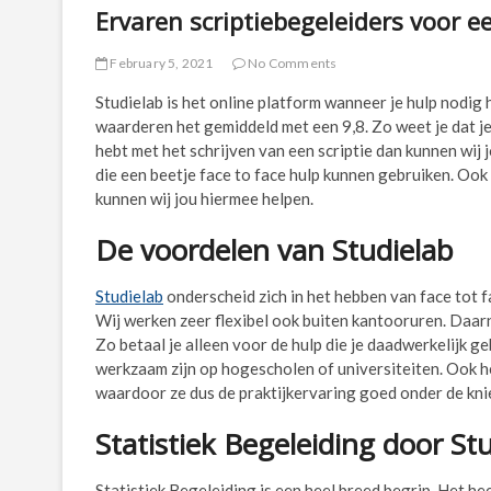
Ervaren scriptiebegeleiders voor e
February 5, 2021
No Comments
Studielab is het online platform wanneer je hulp nodig
waarderen het gemiddeld met een 9,8. Zo weet je dat je
hebt met het schrijven van een scriptie dan kunnen wij
die een beetje face to face hulp kunnen gebruiken. Ook 
kunnen wij jou hiermee helpen.
De voordelen van Studielab
Studielab
onderscheid zich in het hebben van face tot fa
Wij werken zeer flexibel ook buiten kantooruren. Daarn
Zo betaal je alleen voor de hulp die je daadwerkelijk 
werkzaam zijn op hogescholen of universiteiten. Ook he
waardoor ze dus de praktijkervaring goed onder de kni
Statistiek Begeleiding door St
Statistiek Begeleiding is een heel breed begrip. Het he