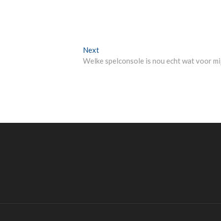
Next
Next
post:
Welke spelconsole is nou echt wat voor mi