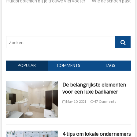
post:
post:
Huidproblemen bij je trouwe viervoeter
Wie de schoen past
navigation
Zoeken
POPULAR
COMMENTS
TAGS
De belangrijkste elementen
voor een luxe badkamer
May 10, 2021
47 Comments
4 tips om lokale ondernemers