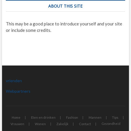
ABOUT THIS SITE
This may be a good place to introduce yourself and your site
or include some credits.
vrienden
Webpartners
Home
Eten en drinken
Fashion
Mannen
Tips
Gezondheid
Vrouwen
Wonen
Zakelijk
Contact