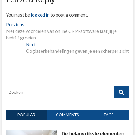
You must be
logged in
to post a comment.
Post
Previous
Previous
post:
Met deze voordelen van online CRM-software laat jij je
navigation
bedrijf groeien
Next
Next
post:
Ooglaserbehandelingen geven je een scherper zicht
Zoeken
POPULAR
COMMENTS
TAGS
De belangrijkste elementen