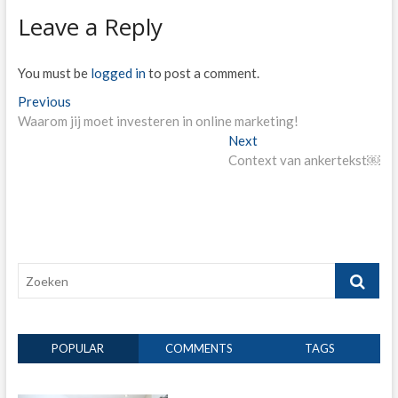
Leave a Reply
You must be
logged in
to post a comment.
Post
Previous
Previous
post:
Waarom jij moet investeren in online marketing!
navigation
Next
Next
post:
Context van ankertekst￼
Zoeken
POPULAR
COMMENTS
TAGS