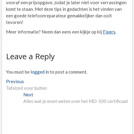
vooraf een prijsopgave, zodat je later niet voor verrassingen
komt te staan. Met deze tips in gedachten is het vinden van
een goede telefoonreparateur gemakkelijker dan ooit
tevoren!
Meer informatie? Neem dan eens een kijkje op bij
Fixers
.
Leave a Reply
You must be
logged in
to post a comment.
Post
Previous
Previous
post:
Tafelzeil voor buiten
navigation
Next
Next
post:
Alles wat je moet weten over het MD-100 certificaat