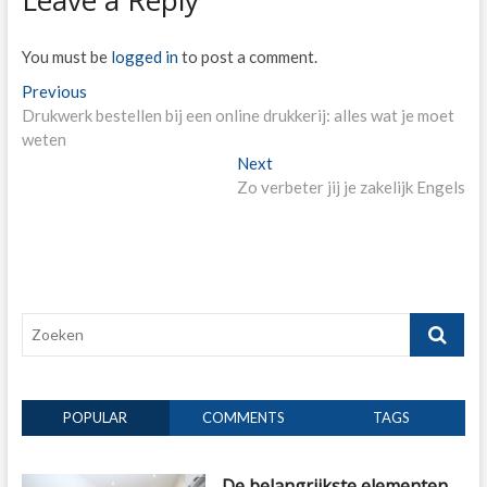
You must be
logged in
to post a comment.
Post
Previous
Previous
post:
Drukwerk bestellen bij een online drukkerij: alles wat je moet
navigation
weten
Next
Next
post:
Zo verbeter jij je zakelijk Engels
Zoeken
POPULAR
COMMENTS
TAGS
De belangrijkste elementen