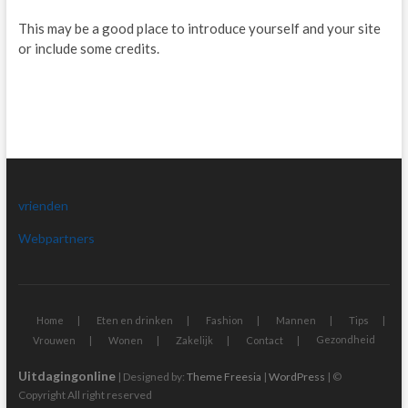
This may be a good place to introduce yourself and your site
or include some credits.
vrienden
Webpartners
Home
Eten en drinken
Fashion
Mannen
Tips
Gezondheid
Vrouwen
Wonen
Zakelijk
Contact
Uitdagingonline
| Designed by:
Theme Freesia
|
WordPress
| ©
Copyright All right reserved