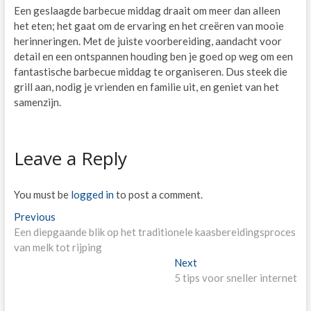
Een geslaagde barbecue middag draait om meer dan alleen
het eten; het gaat om de ervaring en het creëren van mooie
herinneringen. Met de juiste voorbereiding, aandacht voor
detail en een ontspannen houding ben je goed op weg om een
fantastische barbecue middag te organiseren. Dus steek die
grill aan, nodig je vrienden en familie uit, en geniet van het
samenzijn.
Leave a Reply
You must be
logged in
to post a comment.
Post
Previous
Previous
post:
Een diepgaande blik op het traditionele kaasbereidingsproces
navigation
van melk tot rijping
Next
Next
post:
5 tips voor sneller internet