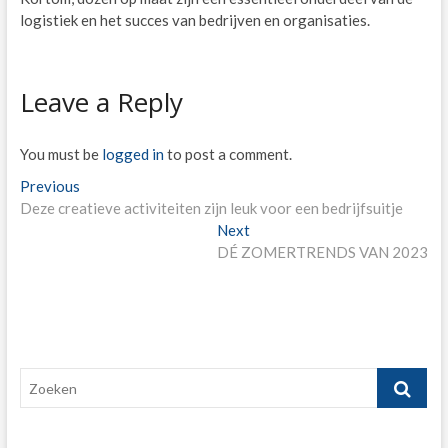
logistiek en het succes van bedrijven en organisaties.
Leave a Reply
You must be
logged in
to post a comment.
Post
Previous
Previous
post:
Deze creatieve activiteiten zijn leuk voor een bedrijfsuitje
navigation
Next
Next
post:
DÉ ZOMERTRENDS VAN 2023
Zoeken