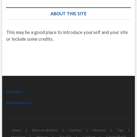
ABOUT THIS SITE
This may be a good place to introduce yourself and your site
or include some credits.
vrienden
Webpartners
Home
Eten en drinken
Fashion
Mannen
Tips
Gezondheid
Vrouwen
Wonen
Zakelijk
Contact