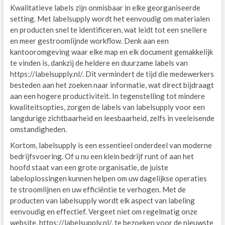
Kwalitatieve labels zijn onmisbaar in elke georganiseerde
setting. Met labelsupply wordt het eenvoudig om materialen
en producten snel te identificeren, wat leidt tot een snellere
en meer gestroomlijnde workflow. Denk aan een
kantooromgeving waar elke map en elk document gemakkelijk
te vinden is, dankzij de heldere en duurzame labels van
https://labelsupply.nl/. Dit vermindert de tijd die medewerkers
besteden aan het zoeken naar informatie, wat direct bijdraagt
aan een hogere productiviteit. In tegenstelling tot mindere
kwaliteitsopties, zorgen de labels van labelsupply voor een
langdurige zichtbaarheid en leesbaarheid, zelfs in veeleisende
omstandigheden.
Kortom, labelsupply is een essentieel onderdeel van moderne
bedrijfsvoering. Of u nu een klein bedrijf runt of aan het
hoofd staat van een grote organisatie, de juiste
labeloplossingen kunnen helpen om uw dagelijkse operaties
te stroomlijnen en uw efficiëntie te verhogen. Met de
producten van labelsupply wordt elk aspect van labeling
eenvoudig en effectief. Vergeet niet om regelmatig onze
website, https://labelsupply.nl/, te bezoeken voor de nieuwste