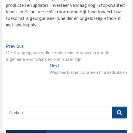
producten en updates. Investeer vandaag nog in topkwaliteit
labels en zie het verschil in hoe uw bedrijf functioneert. Uw
toekomst is georganiseerd, helder en ongelofelijk efficiënt
met labelsupply.
Post
Previous
Previous
post:
De uitdaging van online ondernemen: waarom goede
navigation
algemene voorwaarden onmisbaar zijn
Next
Next
post:
Waarom kiezen voor een trui bedrukken
Zoeken