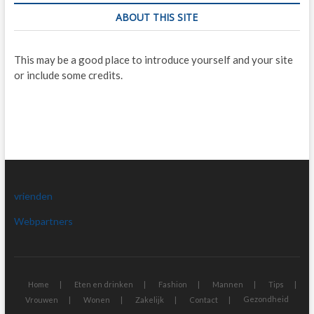
ABOUT THIS SITE
This may be a good place to introduce yourself and your site
or include some credits.
vrienden
Webpartners
Home
Eten en drinken
Fashion
Mannen
Tips
Gezondheid
Vrouwen
Wonen
Zakelijk
Contact