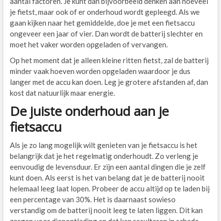
aantal factoren. Je kunt dan bijvoorbeeld denken aan hoeveel
je fietst, maar ook of er onderhoud wordt gepleegd. Als we
gaan kijken naar het gemiddelde, doe je met een fietsaccu
ongeveer een jaar of vier. Dan wordt de batterij slechter en
moet het vaker worden opgeladen of vervangen.
Op het moment dat je alleen kleine ritten fietst, zal de batterij
minder vaak hoeven worden opgeladen waardoor je dus
langer met de accu kan doen. Leg je grotere afstanden af, dan
kost dat natuurlijk maar energie.
De juiste onderhoud aan je
fietsaccu
Als je zo lang mogelijk wilt genieten van je fietsaccu is het
belangrijk dat je het regelmatig onderhoudt. Zo verleng je
eenvoudig de levensduur. Er zijn een aantal dingen die je zelf
kunt doen. Als eerst is het van belang dat je de batterij nooit
helemaal leeg laat lopen. Probeer de accu altijd op te laden bij
een percentage van 30%. Het is daarnaast sowieso
verstandig om de batterij nooit leeg te laten liggen. Dit kan
zorgen voor diepontlading en dat kan resulteren in schade